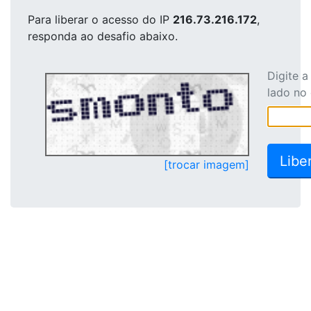
Para liberar o acesso
do IP
216.73.216.172
,
responda ao desafio abaixo.
Digite 
lado no
[trocar imagem]