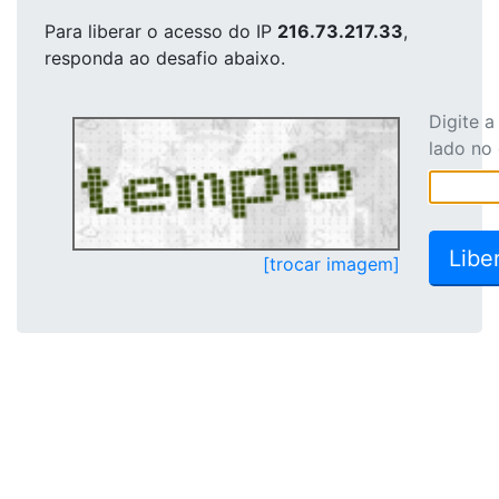
Para liberar o acesso
do IP
216.73.217.33
,
responda ao desafio abaixo.
Digite 
lado no
[trocar imagem]