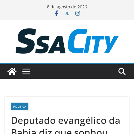
Pular
8 de agosto de 2026
para
o
conteúdo
POLITICA
Deputado evangélico da
Bahia diz que sonhou