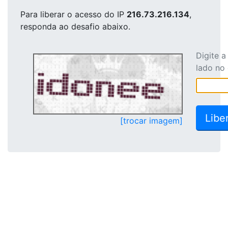
Para liberar o acesso
do IP
216.73.216.134
,
responda ao desafio abaixo.
Digite 
lado no
[trocar imagem]