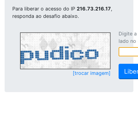
Para liberar o acesso
do IP
216.73.216.17
,
responda ao desafio abaixo.
Digite 
lado no
[trocar imagem]