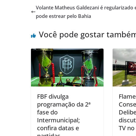
Volante Matheus Galdezani é regularizado 
pode estrear pelo Bahia
Você pode gostar també
FBF divulga
Flame
programação da 2ª
Conse
fase do
Delibe
Intermunicipal;
discut
confira datas e
TV no 
partidas