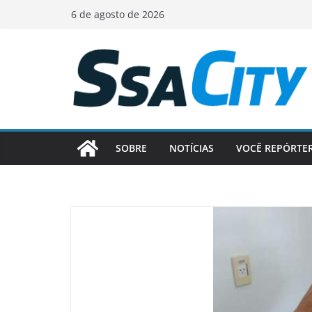
Pular
6 de agosto de 2026
para
o
conteúdo
SOBRE
NOTÍCIAS
VOCÊ REPÓRTE