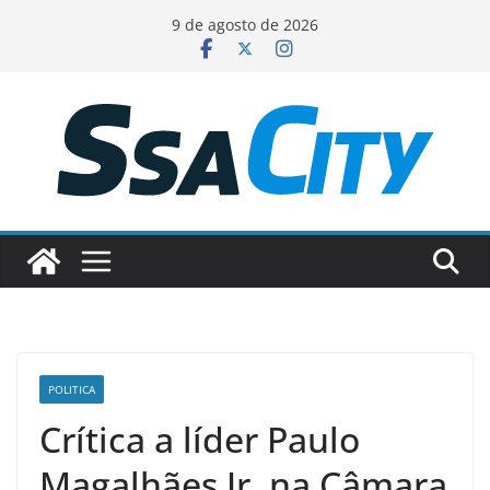
Pular
9 de agosto de 2026
para
o
conteúdo
POLITICA
Crítica a líder Paulo
Magalhães Jr. na Câmara