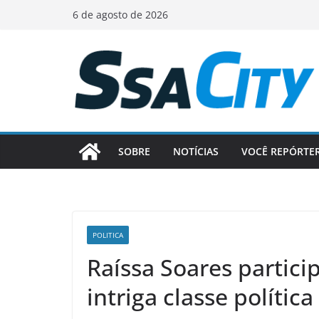
Pular
6 de agosto de 2026
para
o
conteúdo
SOBRE
NOTÍCIAS
VOCÊ REPÓRTE
POLITICA
Raíssa Soares partici
intriga classe política