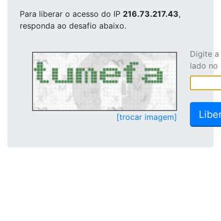
Para liberar o acesso
do IP
216.73.217.43
,
responda ao desafio abaixo.
Digite 
lado no
[trocar imagem]