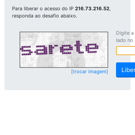
Para liberar o acesso
do IP
216.73.216.52
,
responda ao desafio abaixo.
Digite 
lado no
[trocar imagem]