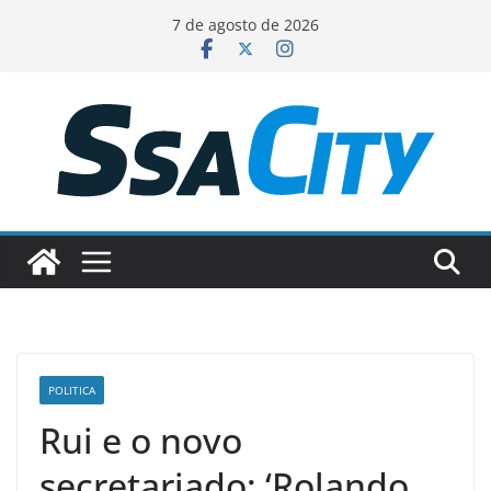
Pular
7 de agosto de 2026
para
o
conteúdo
POLITICA
Rui e o novo
secretariado: ‘Rolando