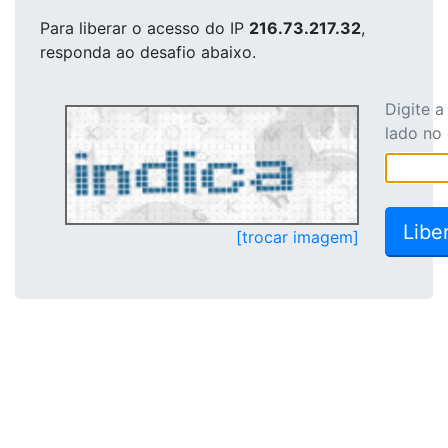
Para liberar o acesso
do IP
216.73.217.32
,
responda ao desafio abaixo.
Digite 
lado no
[trocar imagem]