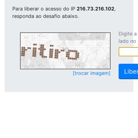
Para liberar o acesso
do IP
216.73.216.102
,
responda ao desafio abaixo.
Digite 
lado no
[trocar imagem]