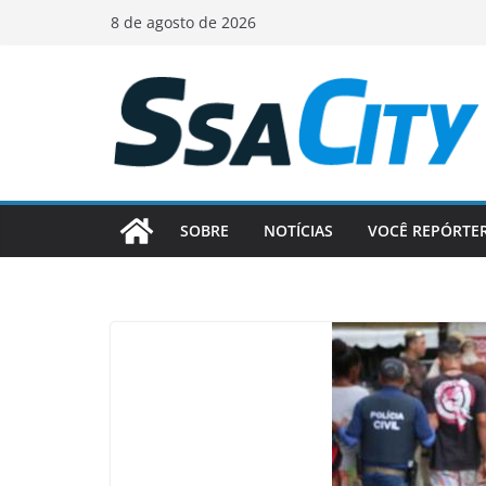
Pular
8 de agosto de 2026
para
o
conteúdo
SOBRE
NOTÍCIAS
VOCÊ REPÓRTE