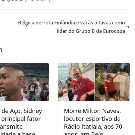
Bélgica derrota Finlândia e vai às oitavas como
líder do Grupo B da Eurocopa
m
 de Aço, Sidney
Morre Milton Naves,
 principal fator
locutor esportivo da
ransmite
Rádio Itatiaia, aos 70
idade a base
anos, em Belo