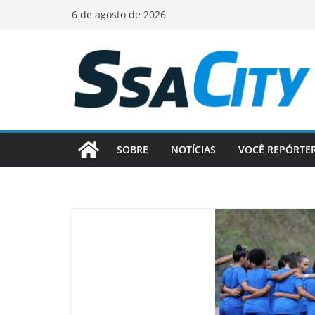
Pular
6 de agosto de 2026
para
o
conteúdo
SOBRE
NOTÍCIAS
VOCÊ REPÓRTE