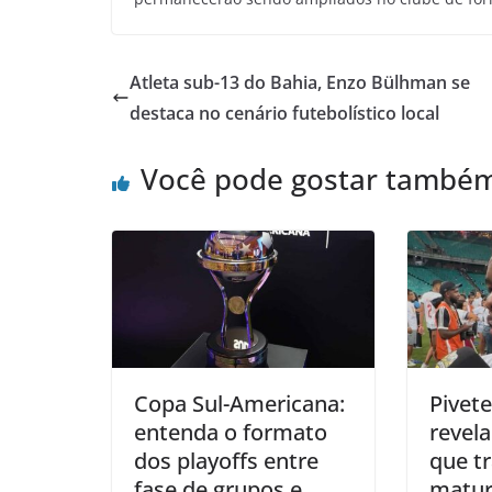
Atleta sub-13 do Bahia, Enzo Bülhman se
destaca no cenário futebolístico local
Você pode gostar també
Copa Sul-Americana:
Pivete
entenda o formato
revela
dos playoffs entre
que t
fase de grupos e
matur