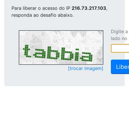
Para liberar o acesso
do IP
216.73.217.103
,
responda ao desafio abaixo.
Digite 
lado no
[trocar imagem]