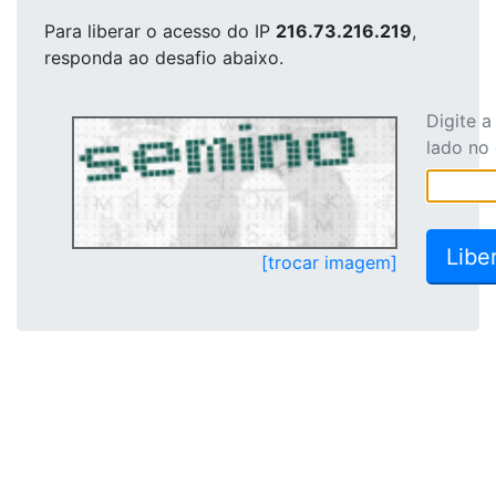
Para liberar o acesso
do IP
216.73.216.219
,
responda ao desafio abaixo.
Digite 
lado no
[trocar imagem]