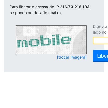
Para liberar o acesso
do IP
216.73.216.183
,
responda ao desafio abaixo.
Digite 
lado no
[trocar imagem]