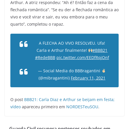
Arthur. A atriz respondeu: “Ah é? Então faz a cena da
flechada romântica”. “Se eu der a flechada romântica ao
vivo e você virar e sair, eu vou embora para o meu
quarto”, completou o rapaz.
A FLECHA AO VIVO RESOLVEU. Ufa!
Carla e Arthur finalmente!
#BBB21
#RedeBBB
pic.twitter.com/EEDfRqjOnf
— Social Media do BBBragantini
(@mibragantini)
February 11, 2021
O post
BBB21: Carla Diaz e Arthur se beijam em festa;
vídeo
apareceu primeiro em
NORDESTeuSOU
.
Guarda Civil recupera pertences roubados em