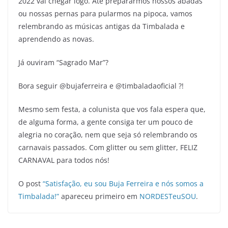
2022 vai chegar logo. Até prepararmos nossos abadás
ou nossas pernas para pularmos na pipoca, vamos
relembrando as músicas antigas da Timbalada e
aprendendo as novas.
Já ouviram “Sagrado Mar”?
Bora seguir @bujaferreira e @timbaladaoficial ?!
Mesmo sem festa, a colunista que vos fala espera que,
de alguma forma, a gente consiga ter um pouco de
alegria no coração, nem que seja só relembrando os
carnavais passados. Com glitter ou sem glitter, FELIZ
CARNAVAL para todos nós!
O post
“Satisfação, eu sou Buja Ferreira e nós somos a
Timbalada!”
apareceu primeiro em
NORDESTeuSOU
.