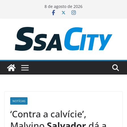
Pular
8 de agosto de 2026
para
o
conteúdo
NOTÍCIAS
‘Contra a calvície’,
Malvino
Salvador
dá a