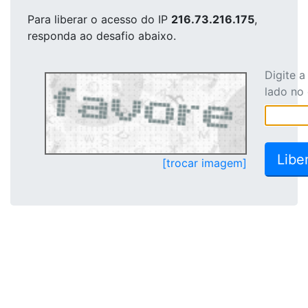
Para liberar o acesso
do IP
216.73.216.175
,
responda ao desafio abaixo.
Digite 
lado no
[trocar imagem]