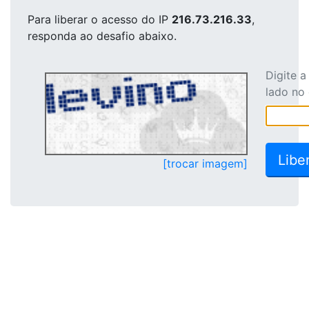
Para liberar o acesso
do IP
216.73.216.33
,
responda ao desafio abaixo.
Digite 
lado no
[trocar imagem]