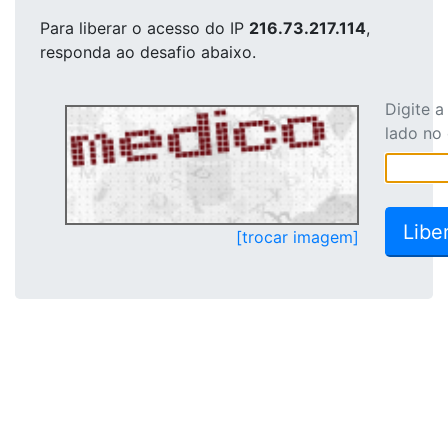
Para liberar o acesso
do IP
216.73.217.114
,
responda ao desafio abaixo.
Digite 
lado no
[trocar imagem]