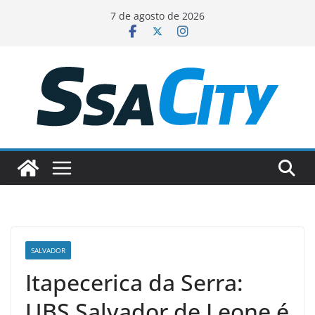
Pular
7 de agosto de 2026
para
o
conteúdo
SALVADOR
Itapecerica da Serra:
UBS Salvador de Leone é