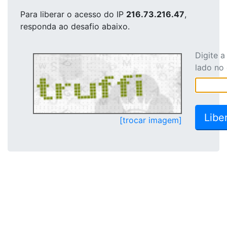
Para liberar o acesso
do IP
216.73.216.47
,
responda ao desafio abaixo.
Digite 
lado no
[trocar imagem]