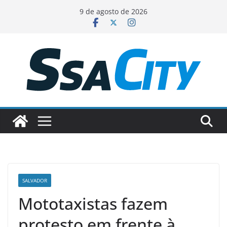
Pular
9 de agosto de 2026
para
o
conteúdo
SALVADOR
Mototaxistas fazem
protesto em frente à