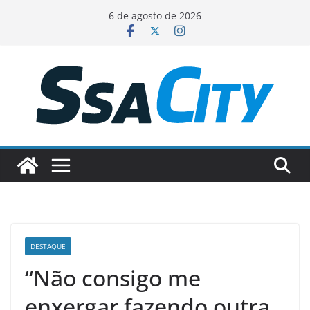
Pular
6 de agosto de 2026
para
o
conteúdo
DESTAQUE
“Não consigo me
enxergar fazendo outra