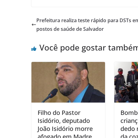
Prefeitura realiza teste rápido para DSTs e
postos de saúde de Salvador
Você pode gostar també
Filho do Pastor
Bombe
Isidório, deputado
crian
João Isidório morre
dedo n
afogado em Madre
da co