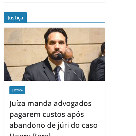
Justiça
JUSTIÇA
Juíza manda advogados
pagarem custos após
abandono de júri do caso
Henry Borel