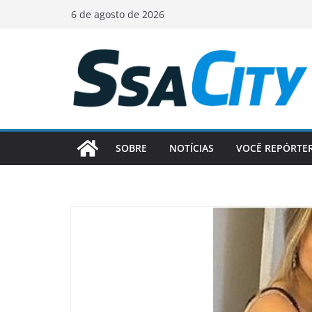
Pular
6 de agosto de 2026
para
o
conteúdo
SOBRE
NOTÍCIAS
VOCÊ REPÓRTE