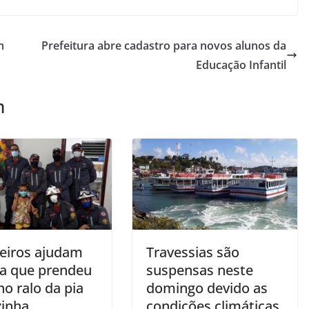
m
Prefeitura abre cadastro para novos alunos da
Educação Infantil
m
iros ajudam
Travessias são
ça que prendeu
suspensas neste
o ralo da pia
domingo devido as
zinha
condições climáticas