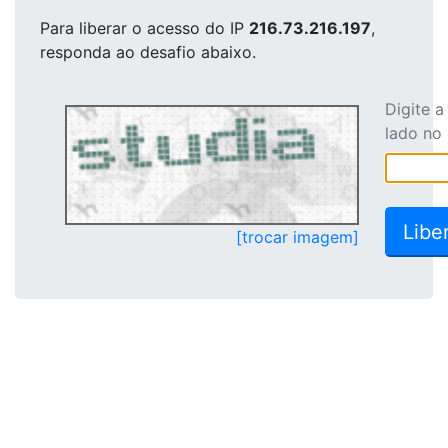
Para liberar o acesso
do IP
216.73.216.197
,
responda ao desafio abaixo.
Digite 
lado no
[trocar imagem]