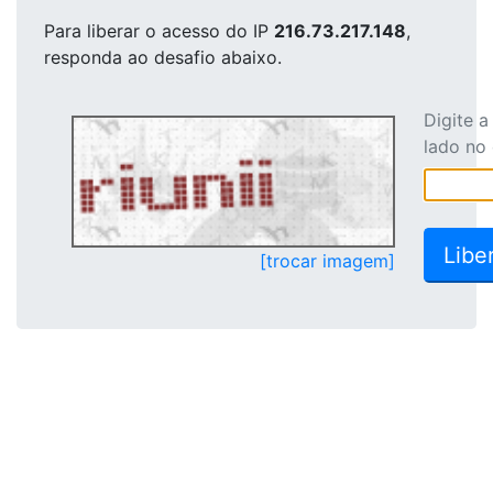
Para liberar o acesso
do IP
216.73.217.148
,
responda ao desafio abaixo.
Digite 
lado no
[trocar imagem]