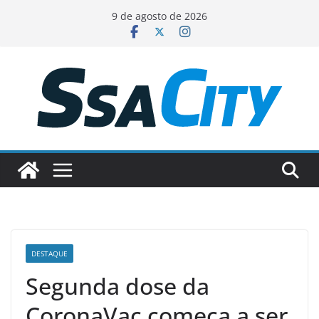
Pular
9 de agosto de 2026
para
o
conteúdo
DESTAQUE
Segunda dose da
CoronaVac começa a ser