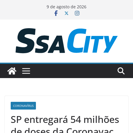
Pular
9 de agosto de 2026
para
o
conteúdo
CORONAVÍRUS
SP entregará 54 milhões
de doses da Coronavac