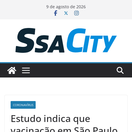
Pular
9 de agosto de 2026
para
o
conteúdo
CORONAVÍRUS
Estudo indica que
vacinação em São Paulo