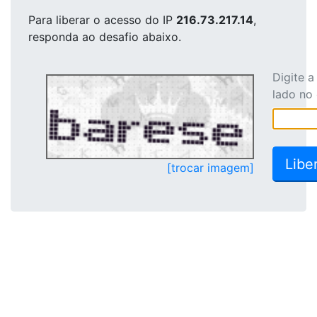
Para liberar o acesso
do IP
216.73.217.14
,
responda ao desafio abaixo.
Digite 
lado no
[trocar imagem]