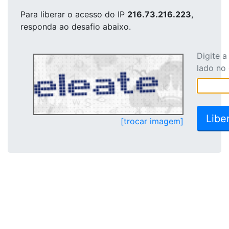
Para liberar o acesso
do IP
216.73.216.223
,
responda ao desafio abaixo.
Digite 
lado no
[trocar imagem]