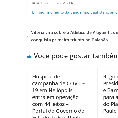
24 de fevereiro de 2021
Em pior momento da pandemia, paulistano aglo
Vitória vira sobre o Atlético de Alagoinhas 
conquista primeiro triunfo no Baianão
Você pode gostar també
Hospital de
Regiõ
campanha de COVID-
Presi
19 em Heliópolis
e Bar
entra em operação
para 
com 44 leitos –
do Pl
Portal do Governo do
Paulo
Estado de São Paulo