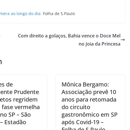
mera ao longo do dia
Folha de S.Paulo
e
Com direito a golaços, Bahia vence o Doce Mel
no Joia da Princesa
m
es de
Mônica Bergamo:
dente Prudente
Associação prevê 10
retos regridem
anos para retomada
a fase vermelha
do circuito
ano SP – São
gastronômico em SP
 – Estadão
após Covid-19 –
Folha de S.Paulo