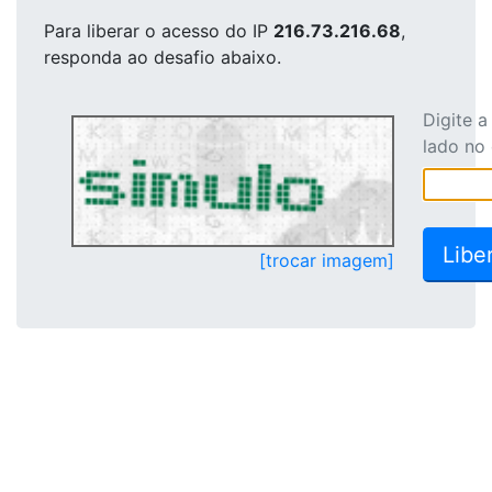
Para liberar o acesso
do IP
216.73.216.68
,
responda ao desafio abaixo.
Digite 
lado no
[trocar imagem]