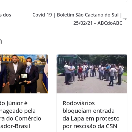
s dos
Covid-19 | Boletim São Caetano do Sul |
25/02/21 – ABCdoABC
m
o Júnior é
Rodoviários
ageado pela
bloqueiam entrada
a do Comércio
da Lapa em protesto
vador-Brasil
por rescisão da CSN