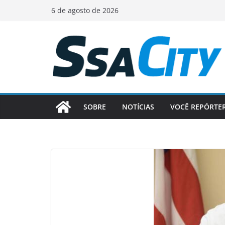
Pular
6 de agosto de 2026
para
o
conteúdo
SOBRE
NOTÍCIAS
VOCÊ REPÓRTE