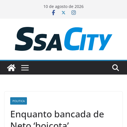
Pular
10 de agosto de 2026
para
o
conteúdo
POLITICA
Enquanto bancada de
Neto ‘boicota’,