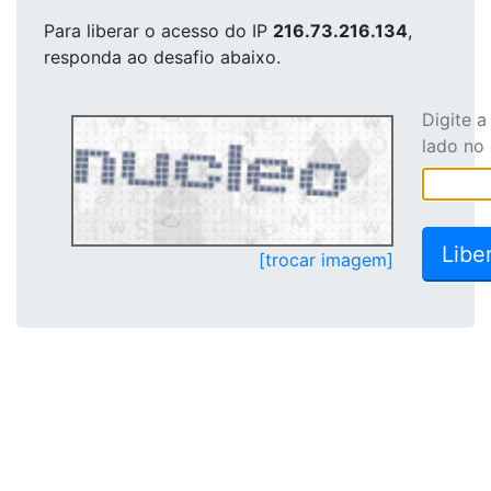
Para liberar o acesso
do IP
216.73.216.134
,
responda ao desafio abaixo.
Digite 
lado no
[trocar imagem]