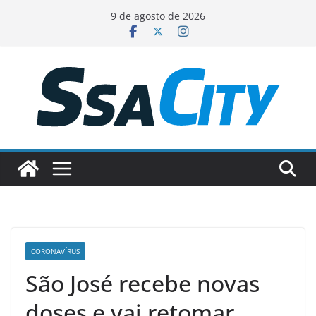
Pular
9 de agosto de 2026
para
o
conteúdo
CORONAVÍRUS
São José recebe novas
doses e vai retomar