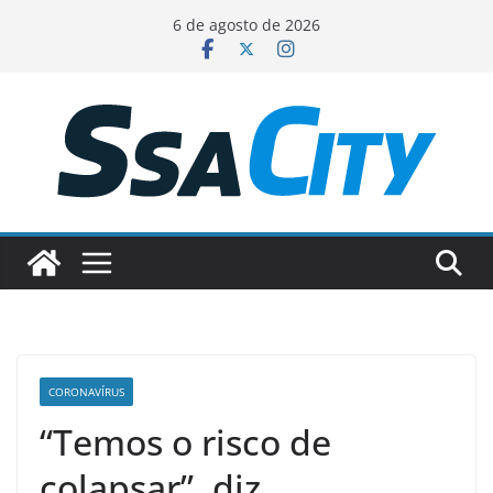
Pular
6 de agosto de 2026
para
o
conteúdo
CORONAVÍRUS
“Temos o risco de
colapsar”, diz