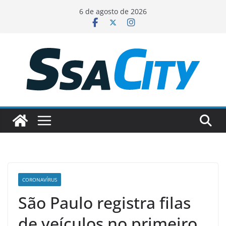
Pular
6 de agosto de 2026
para
o
conteúdo
CORONAVÍRUS
São Paulo registra filas
de veículos no primeiro