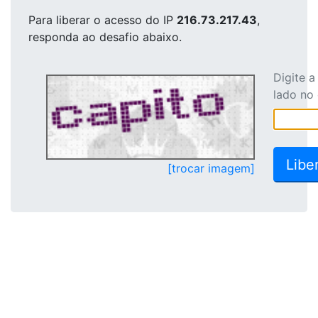
Para liberar o acesso
do IP
216.73.217.43
,
responda ao desafio abaixo.
Digite 
lado no
[trocar imagem]