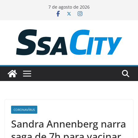
Pular
7 de agosto de 2026
para
o
conteúdo
CORONAVÍRUS
Sandra Annenberg narra
saga de 7h para vacinar