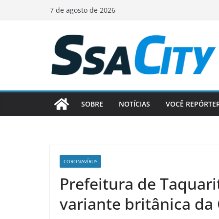
Pular
7 de agosto de 2026
para
o
conteúdo
SOBRE
NOTÍCIAS
VOCÊ REPÓRTE
CORONAVÍRUS
Prefeitura de Taquari
variante britânica da