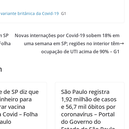
 variante britânica da Covid-19
G1
m SP
Novas internações por Covid-19 sobem 18% em
Folha
uma semana em SP; regiões no interior têm
ocupação de UTI acima de 90% – G1
m
e de SP diz que
São Paulo registra
inheiro para
1,92 milhão de casos
ar vacina
e 56,7 mil óbitos por
 Covid – Folha
coronavírus – Portal
Paulo
do Governo do