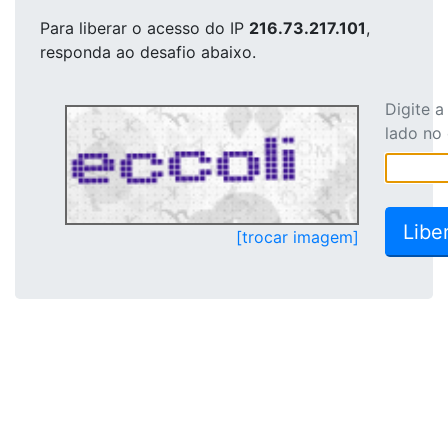
Para liberar o acesso
do IP
216.73.217.101
,
responda ao desafio abaixo.
Digite 
lado no
[trocar imagem]