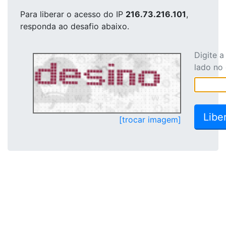
Para liberar o acesso
do IP
216.73.216.101
,
responda ao desafio abaixo.
Digite 
lado no
[trocar imagem]