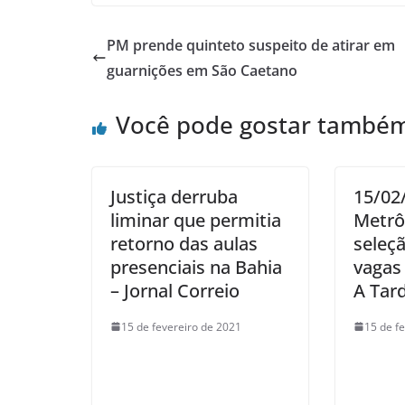
PM prende quinteto suspeito de atirar em
guarnições em São Caetano
Você pode gostar també
Justiça derruba
15/02
liminar que permitia
Metrô
retorno das aulas
seleç
presenciais na Bahia
vagas
– Jornal Correio
A Tar
15 de fevereiro de 2021
15 de f