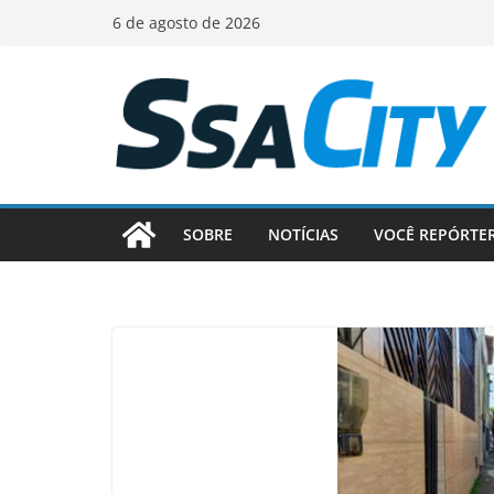
Pular
6 de agosto de 2026
para
o
conteúdo
SOBRE
NOTÍCIAS
VOCÊ REPÓRTE